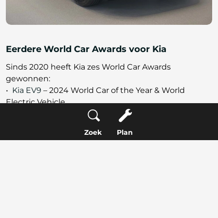
Eerdere World Car Awards voor Kia
Sinds 2020 heeft Kia zes World Car Awards
gewonnen:
•
Kia EV9
– 2024 World Car of the Year & World
Electric Vehicle
•
Kia EV6 GT
– 2023 World Performance Car
• Kia Telluride – 2020 World Car of the Year
Zoek
Plan
• Kia Soul EV – 2020 World Urban Car
Kia's succesverhaal
Met deze overwinning zet Kia zijn succes voort
in de wereld van elektrische voertuigen.
Eerdere modellen zoals de EV6 en EV9 hebben