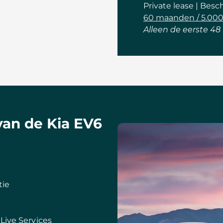
Private lease | Besc
60 maanden / 5.00
Alleen de eerste 
van de Kia EV6
tie
Live Services