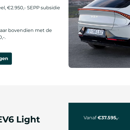
eel, €2.950,- SEPP subsidie
spaar bovendien met de
,-.
agen
 EV6 Light
Vanaf
€37.595,
-