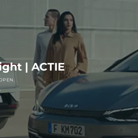
ight | ACTIE
OPEN.
-