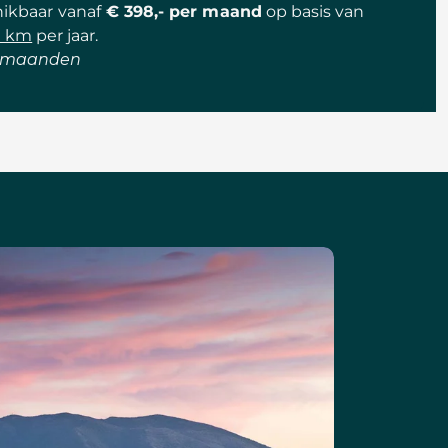
hikbaar
vanaf
€ 398,-
per maand
op basis van
0 km
per jaar.
48 maanden