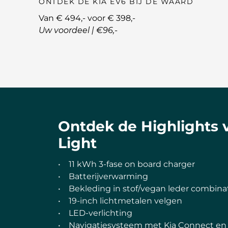
ONTDEK DE KIA EV6 BIJ DE WAARD
Van € 494,- voor € 398,-
Uw voordeel | €96,-
Ontdek de Highlights 
Light
• 11 kWh 3-fase on board charger
• Batterijverwarming
• Bekleding in stof/vegan leder combina
• 19-inch lichtmetalen velgen
• LED-verlichting
• Navigatiesysteem met Kia Connect en 